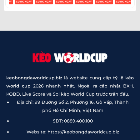
ỢC NGAY
CƯỢC NGAY
CƯỢC NGAY
CƯỢC NGAY
CƯỢC NGAY
CƯỢC NGAY
CƯỢC NGAY
CƯ
keobongdaworldcup.biz
là website cung cấp
tỷ lệ kèo
world cup
2026 nhanh nhất. Ngoài ra cập nhật BXH,
KQBD, Live Score và Soi kèo World Cup trước trận đấu.
Địa chỉ: 99 Đường Số 2, Phường 16, Gò Vấp, Thành
phố Hồ Chí Minh, Việt Nam
SĐT: 0889.400.100
Website: https://keobongdaworldcup.biz