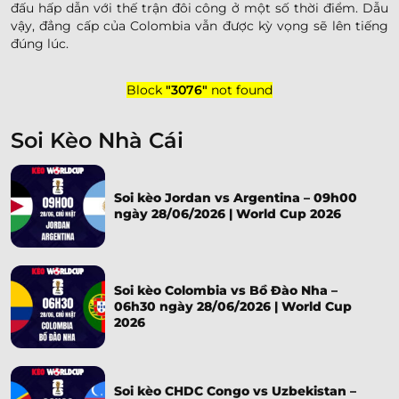
đấu hấp dẫn với thế trận đôi công ở một số thời điểm. Dẫu
vậy, đẳng cấp của Colombia vẫn được kỳ vọng sẽ lên tiếng
đúng lúc.
Block
"3076"
not found
Soi Kèo Nhà Cái
Soi kèo Jordan vs Argentina – 09h00
ngày 28/06/2026 | World Cup 2026
Soi kèo Colombia vs Bồ Đào Nha –
06h30 ngày 28/06/2026 | World Cup
2026
Soi kèo CHDC Congo vs Uzbekistan –