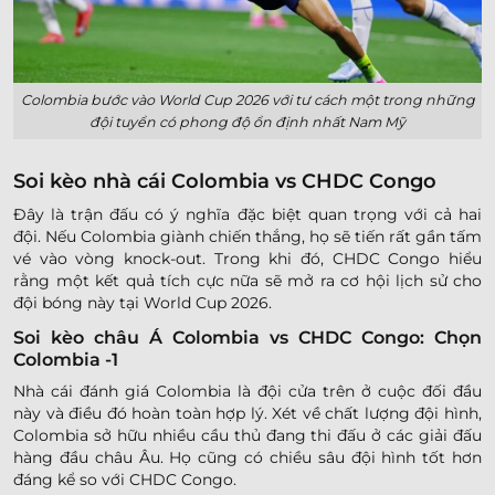
Colombia bước vào World Cup 2026 với tư cách một trong những
đội tuyển có phong độ ổn định nhất Nam Mỹ
Soi kèo nhà cái Colombia vs CHDC Congo
Đây là trận đấu có ý nghĩa đặc biệt quan trọng với cả hai
đội. Nếu Colombia giành chiến thắng, họ sẽ tiến rất gần tấm
vé vào vòng knock-out. Trong khi đó, CHDC Congo hiểu
rằng một kết quả tích cực nữa sẽ mở ra cơ hội lịch sử cho
đội bóng này tại World Cup 2026.
Soi kèo châu Á Colombia vs CHDC Congo: Chọn
Colombia -1
Nhà cái đánh giá Colombia là đội cửa trên ở cuộc đối đầu
này và điều đó hoàn toàn hợp lý. Xét về chất lượng đội hình,
Colombia sở hữu nhiều cầu thủ đang thi đấu ở các giải đấu
hàng đầu châu Âu. Họ cũng có chiều sâu đội hình tốt hơn
đáng kể so với CHDC Congo.