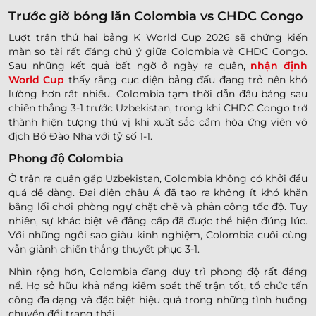
Trước giờ bóng lăn Colombia vs CHDC Congo
Lượt trận thứ hai bảng K World Cup 2026 sẽ chứng kiến
màn so tài rất đáng chú ý giữa Colombia và CHDC Congo.
Sau những kết quả bất ngờ ở ngày ra quân,
nhận định
World Cup
thấy rằng cục diện bảng đấu đang trở nên khó
lường hơn rất nhiều. Colombia tạm thời dẫn đầu bảng sau
chiến thắng 3-1 trước Uzbekistan, trong khi CHDC Congo trở
thành hiện tượng thú vị khi xuất sắc cầm hòa ứng viên vô
địch Bồ Đào Nha với tỷ số 1-1.
Phong độ Colombia
Ở trận ra quân gặp Uzbekistan, Colombia không có khởi đầu
quá dễ dàng. Đại diện châu Á đã tạo ra không ít khó khăn
bằng lối chơi phòng ngự chặt chẽ và phản công tốc độ. Tuy
nhiên, sự khác biệt về đẳng cấp đã được thể hiện đúng lúc.
Với những ngôi sao giàu kinh nghiệm, Colombia cuối cùng
vẫn giành chiến thắng thuyết phục 3-1.
Nhìn rộng hơn, Colombia đang duy trì phong độ rất đáng
nể. Họ sở hữu khả năng kiểm soát thế trận tốt, tổ chức tấn
công đa dạng và đặc biệt hiệu quả trong những tình huống
chuyển đổi trạng thái.