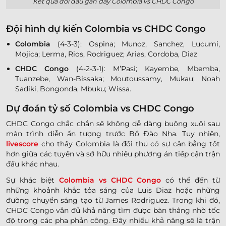
Kết quả đối đầu gần đây Colombia vs CHDC Congo
Đội hình dự kiến Colombia vs CHDC Congo
Colombia
(4-3-3): Ospina; Munoz, Sanchez, Lucumi,
Mojica; Lerma, Rios, Rodriguez; Arias, Cordoba, Diaz
CHDC Congo
(4-2-3-1): M’Pasi; Kayembe, Mbemba,
Tuanzebe, Wan-Bissaka; Moutoussamy, Mukau; Noah
Sadiki, Bongonda, Mbuku; Wissa.
Dự đoán tỷ số Colombia vs CHDC Congo
CHDC Congo chắc chắn sẽ không dễ dàng buông xuôi sau
màn trình diễn ấn tượng trước Bồ Đào Nha. Tuy nhiên,
livescore
cho thấy Colombia là đối thủ có sự cân bằng tốt
hơn giữa các tuyến và sở hữu nhiều phương án tiếp cận trận
đấu khác nhau.
Sự khác biệt
Colombia vs CHDC Congo
có thể đến từ
những khoảnh khắc tỏa sáng của Luis Diaz hoặc những
đường chuyền sáng tạo từ James Rodriguez. Trong khi đó,
CHDC Congo vẫn đủ khả năng tìm được bàn thắng nhờ tốc
độ trong các pha phản công. Đây nhiều khả năng sẽ là trận