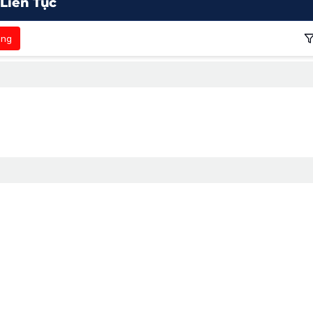
Liên Tục
óng