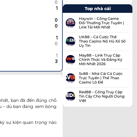
0
1
Top nhà cái
Haywin – Cổng Game
0
Đổi Thưởng Trực Tuyến |
0
Link Tải Mới Nhất
UK88 – Cá Cược Thể
1
Thao Casino Nổ Hũ Xổ Số
0
Uy Tín
1
May88 – Link Truy Cập
Chính Thức Và Đăng Ký
3
Mới Nhất 2026
2
Sv88 – Nhà Cái Cá Cược
Trực Tuyến | Thể Thao
5
Casino Lô Đề
1
Red88 – Cổng Truy Cập
Tin Cậy Cho Người Dùng
2
nhất, bạn đã đến đúng chỗ
Việt
hiếu – dù bạn đang xem bóng
3
1
 kỳ sự kiện quan trọng nào
2
0