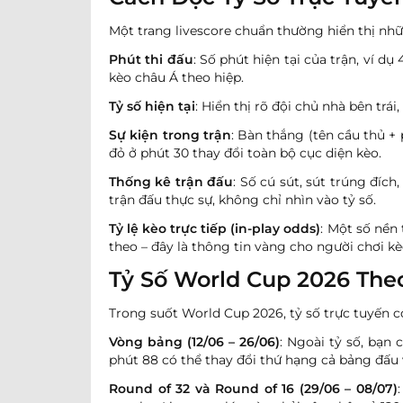
Shkendija Tetovo
FT
Một trang livescore chuẩn thường hiển thị nhữ
06/08
Partizan Belgrade
19:00
Tobol Kostanai
Phút thi đấu
: Số phút hiện tại của trận, ví d
FT
kèo châu Á theo hiệp.
06/08
Tre Fiori
19:00
FC Drita
Tỷ số hiện tại
: Hiển thị rõ đội chủ nhà bên trái
FT
Sự kiện trong trận
: Bàn thắng (tên cầu thủ + 
Europa League
đỏ ở phút 30 thay đổi toàn bộ cục diện kèo.
06/08
FC Hradec Králové
17:00
Thống kê trận đấu
: Số cú sút, sút trúng đí
Besiktas JK
FT
trận đấu thực sự, không chỉ nhìn vào tỷ số.
06/08
Lech Poznan
Tỷ lệ kèo trực tiếp (in-play odds)
: Một số nền 
17:00
KI Klaksvik
theo – đây là thông tin vàng cho người chơi kèo
FT
06/08
Tỷ Số World Cup 2026 The
Lincoln Red Imps FC
17:00
Omonia Nicosia FC
FT
Trong suốt World Cup 2026, tỷ số trực tuyến c
06/08
Red Bull Salzburg
17:00
Vòng bảng (12/06 – 26/06)
: Ngoài tỷ số, bạn
Pafos FC
FT
phút 88 có thể thay đổi thứ hạng cả bảng đấu 
06/08
PAOK Saloniki
Round of 32 và Round of 16 (29/06 – 08/07)
17:45
Anderlecht