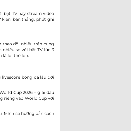
6
0
hải bật TV hay stream video
 kiện: bàn thắng, phút ghi
1
0
1
ạn theo dõi nhiều trận cùng
0
 nhiều so với bật TV lúc 3
à lợi thế lớn.
2
0
0
 livescore bóng đá lâu đời
2
0
i World Cup 2026 – giải đấu
2
ng riêng vào World Cup với
1
au. Mình sẽ hướng dẫn cách
0
2