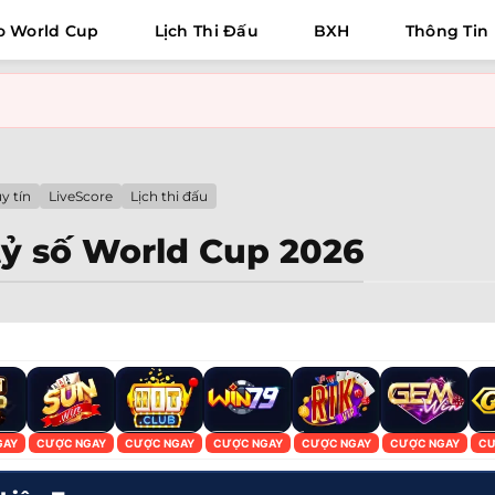
o World Cup
Lịch Thi Đấu
BXH
Thông Tin
y tín
LiveScore
Lịch thi đấu
 tỷ số World Cup 2026
GAY
CƯỢC NGAY
CƯỢC NGAY
CƯỢC NGAY
CƯỢC NGAY
CƯỢC NGAY
CƯ