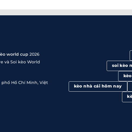
 kèo world cup
2026
re và Soi kèo World
soi kèo 
kèo
 phố Hồ Chí Minh, Việt
Loading more...
kèo nhà cái hôm nay
kè