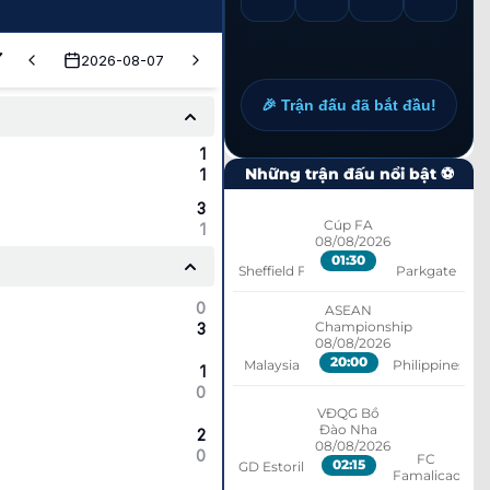
2026-08-07
🎉 Trận đấu đã bắt đầu!
1
Những trận đấu nổi bật ⚽️
1
3
Cúp FA
1
08/08/2026
01:30
Sheffield FC
Parkgate
0
ASEAN
3
Championship
08/08/2026
20:00
Malaysia
Philippines
1
0
VĐQG Bồ
Đào Nha
2
08/08/2026
0
FC
02:15
GD Estoril-Praia
Famalicao