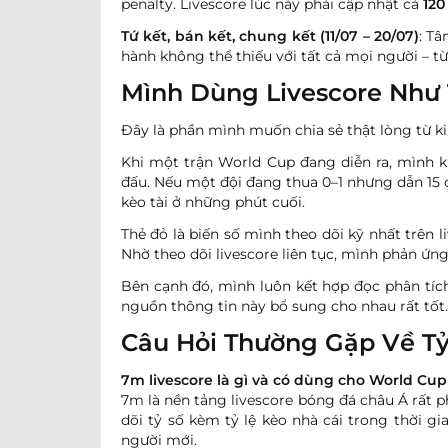
FT
penalty. Livescore lúc này phải cập nhật cả
120
06/08
Thun
Tứ kết, bán kết, chung kết (11/07 – 20/07)
: Tâ
18:00
Vikingur Reykjavik
hành không thể thiếu với tất cả mọi người – từ
FT
Mình Dùng Livescore Như 
06/08
Benfica
19:00
Heart of Midlothian F.C.
FT
Đây là phần mình muốn chia sẻ thật lòng từ k
England:
FA Cup
Khi một trận World Cup đang diễn ra, mình kh
đấu. Nếu một đội đang thua 0–1 nhưng dẫn 15 cú
Sheffield FC
18:30
kèo tài ở những phút cuối.
Parkgate
Thẻ đỏ là biến số mình theo dõi kỹ nhất trên 
Thornbury Town
18:30
Brislington
Nhờ theo dõi livescore liên tục, mình phản ứn
Kingstonian
Bên cạnh đó, mình luôn kết hợp đọc phân tích
18:45
Hastings United
nguồn thông tin này bổ sung cho nhau rất tốt.
Romulus FC
Câu Hỏi Thường Gặp Về Tỷ
18:45
Highgate United
7m livescore là gì và có dùng cho World Cu
Thetford Town F.C.
18:45
7m là nền tảng livescore bóng đá châu Á rất 
Yaxley
dõi tỷ số kèm tỷ lệ kèo nhà cái trong thời gi
Enfield 1893
người mới.
18:45