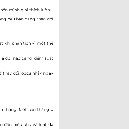
1
nên mình giải thích luôn:
3
0
trọng nếu bạn đang theo dõi
1
4
ất khi phân tích vì một thẻ
0
giá đội nào đang kiểm soát
1
1
số thay đổi, odds nhảy ngay
0
1
1
1
àn thắng. Một bàn thắng ở
0
0
ẫn đến hiệp phụ và loạt đá
1