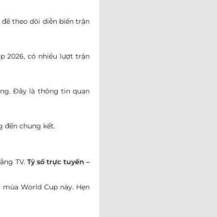
để theo dõi diễn biến trận
p 2026, có nhiều lượt trận
óng. Đây là thông tin quan
ng đến chung kết.
bằng TV.
Tỷ số trực tuyến –
ốt mùa World Cup này. Hẹn