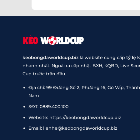
Grays Athletic
White Ensign F.C.
18:45
Heybridge Swifts
Ascot United F.C.
19:00
Clevedon Town
Hinckley Leicester Road FC
19:00
Whitchurch Alport
keobongdaworldcup.biz
là website cung cấp
tỷ lệ
Portugal:
VĐQG Bồ Đào Nha
nhanh nhất. Ngoài ra cập nhật BXH, KQBD, Live Sco
Estoril
19:15
Cup trước trận đấu.
FC Famalicao
Địa chỉ: 99 Đường Số 2, Phường 16, Gò Vấp, Thành
Nam
SĐT: 0889.400.100
Website: https://keobongdaworldcup.biz
Email:
lienhe@keobongdaworldcup.biz