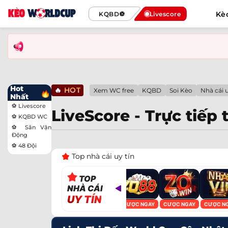
Bỏ
Kè
KQBD
Livescore
qua
nội
dung
Hot
🔥
HOT
Xem WC free
KQBD
Soi Kèo
Nhà cái u
Nhất
⚽ Livescore
LiveScore - Trực tiếp
⚽ KQBD WC
⚽ Sân Vận
Động
⚽ 48 Đội
Top nhà cái uy tín
TOP
NHÀ CÁI
UY TÍN
CƯỢC NGAY
CƯỢC NGAY
CƯỢC NGAY
CƯỢC NGAY
CƯỢC NGAY
CƯỢC N