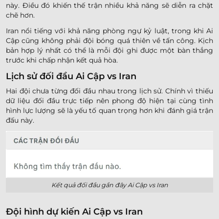
này. Điều đó khiến thế trận nhiều khả năng sẽ diễn ra chặt
chẽ hơn.
Iran nổi tiếng với khả năng phòng ngự kỷ luật, trong khi Ai
Cập cũng không phải đội bóng quá thiên về tấn công. Kịch
bản hợp lý nhất có thể là mỗi đội ghi được một bàn thắng
trước khi chấp nhận kết quả hòa.
Lịch sử đối đầu Ai Cập vs Iran
Hai đội chưa từng đối đầu nhau trong lịch sử. Chính vì thiếu
dữ liệu đối đầu trực tiếp nên phong độ hiện tại cùng tình
hình lực lượng sẽ là yếu tố quan trọng hơn khi đánh giá trận
đấu này.
Kết quả đối đầu gần đây Ai Cập vs Iran
Đội hình dự kiến Ai Cập vs Iran