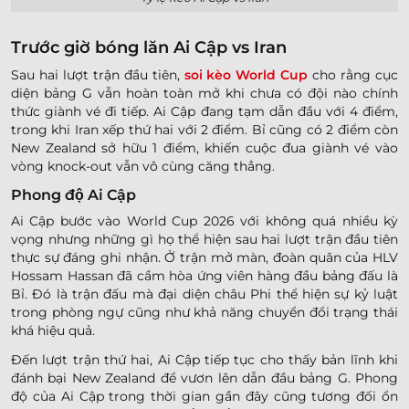
Trước giờ bóng lăn Ai Cập vs Iran
Sau hai lượt trận đầu tiên,
soi kèo World Cup
cho rằng cục
diện bảng G vẫn hoàn toàn mở khi chưa có đội nào chính
thức giành vé đi tiếp. Ai Cập đang tạm dẫn đầu với 4 điểm,
trong khi Iran xếp thứ hai với 2 điểm. Bỉ cũng có 2 điểm còn
New Zealand sở hữu 1 điểm, khiến cuộc đua giành vé vào
vòng knock-out vẫn vô cùng căng thẳng.
Phong độ Ai Cập
Ai Cập bước vào World Cup 2026 với không quá nhiều kỳ
vọng nhưng những gì họ thể hiện sau hai lượt trận đầu tiên
thực sự đáng ghi nhận. Ở trận mở màn, đoàn quân của HLV
Hossam Hassan đã cầm hòa ứng viên hàng đầu bảng đấu là
Bỉ. Đó là trận đấu mà đại diện châu Phi thể hiện sự kỷ luật
trong phòng ngự cũng như khả năng chuyển đổi trạng thái
khá hiệu quả.
Đến lượt trận thứ hai, Ai Cập tiếp tục cho thấy bản lĩnh khi
đánh bại New Zealand để vươn lên dẫn đầu bảng G. Phong
độ của Ai Cập trong thời gian gần đây cũng tương đối ổn