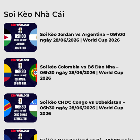
Soi Kèo Nhà Cái
Soi kèo Jordan vs Argentina – 09h00
ngày 28/06/2026 | World Cup 2026
Soi kèo Colombia vs Bồ Đào Nha –
06h30 ngày 28/06/2026 | World Cup
2026
Soi kèo CHDC Congo vs Uzbekistan –
06h30 ngày 28/06/2026 | World Cup
2026